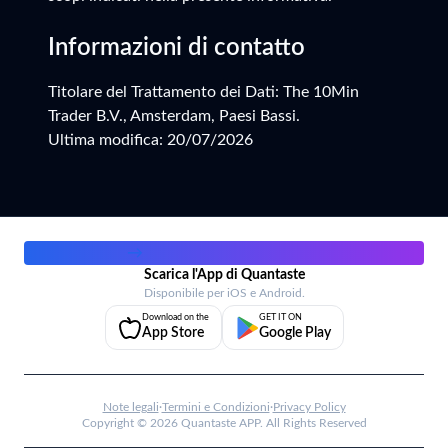
Informazioni di contatto
Titolare del Trattamento dei Dati: The 10Min
Trader B.V., Amsterdam, Paesi Bassi.
Ultima modifica: 20/07/2026
Lavora con noi
→
Scarica l'App di Quantaste
Disponibile per iOS e Android.
Download on the
GET IT ON
App Store
Google Play
Note legali
·
Termini e Condizioni
·
Privacy Policy
Copyright ©
2026
Quantaste APP. All Rights Reserved