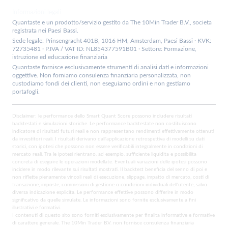
Informazioni legali
Quantaste e un prodotto/servizio gestito da The 10Min Trader B.V., societa
registrata nei Paesi Bassi.
Sede legale: Prinsengracht 401B, 1016 HM, Amsterdam, Paesi Bassi · KVK:
72735481 · P.IVA / VAT ID: NL854377591B01 · Settore: Formazione,
istruzione ed educazione finanziaria
Quantaste fornisce esclusivamente strumenti di analisi dati e informazioni
oggettive. Non forniamo consulenza finanziaria personalizzata, non
custodiamo fondi dei clienti, non eseguiamo ordini e non gestiamo
portafogli.
Disclaimer: le performance dello Smart Quant Score possono includere risultati
backtestati e simulazioni storiche. Le performance backtestate non costituiscono
indicatore di risultati futuri reali e non rappresentano rendimenti effettivamente ottenuti
da investitori reali. I risultati derivano dall'applicazione retrospettiva di modelli su dati
storici, con ipotesi che possono non essere verificabili integralmente in condizioni di
mercato reali. Tra le ipotesi rientrano, ad esempio, sufficiente liquidita e possibilita
concreta di eseguire le operazioni modellate. Eventuali variazioni delle ipotesi possono
incidere in modo rilevante sui risultati mostrati. Il backtest beneficia del senno di poi e
non riflette pienamente vincoli reali di esecuzione, slippage, impatto di mercato, costi di
transazione, imposte, commissioni di gestione o condizioni individuali dell'utente, salvo
diversa indicazione esplicita. Le performance effettive possono differire in modo
significativo da quelle simulate. Le informazioni sono fornite esclusivamente a fini
illustrativi e formativi.
I contenuti di questo sito sono forniti esclusivamente per finalita informative e formative
di carattere generale. The 10Min Trader B.V. non fornisce consulenza finanziaria