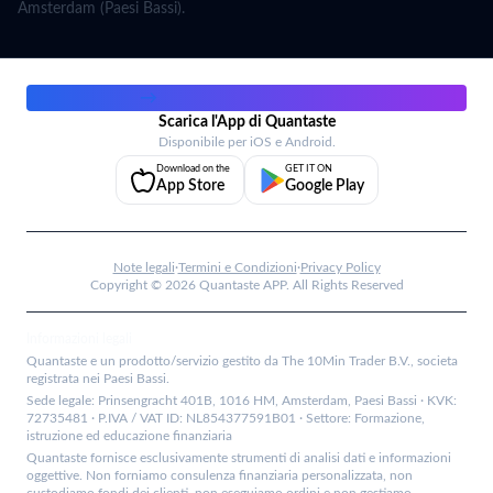
Amsterdam (Paesi Bassi).
Lavora con noi
→
Scarica l'App di Quantaste
Disponibile per iOS e Android.
Download on the
GET IT ON
App Store
Google Play
Note legali
·
Termini e Condizioni
·
Privacy Policy
Copyright ©
2026
Quantaste APP. All Rights Reserved
Informazioni legali
Quantaste e un prodotto/servizio gestito da The 10Min Trader B.V., societa
registrata nei Paesi Bassi.
Sede legale: Prinsengracht 401B, 1016 HM, Amsterdam, Paesi Bassi · KVK:
72735481 · P.IVA / VAT ID: NL854377591B01 · Settore: Formazione,
istruzione ed educazione finanziaria
Quantaste fornisce esclusivamente strumenti di analisi dati e informazioni
oggettive. Non forniamo consulenza finanziaria personalizzata, non