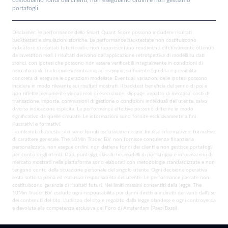
custodiamo fondi dei clienti, non eseguiamo ordini e non gestiamo
portafogli.
Disclaimer: le performance dello Smart Quant Score possono includere risultati
backtestati e simulazioni storiche. Le performance backtestate non costituiscono
indicatore di risultati futuri reali e non rappresentano rendimenti effettivamente ottenuti
da investitori reali. I risultati derivano dall'applicazione retrospettiva di modelli su dati
storici, con ipotesi che possono non essere verificabili integralmente in condizioni di
mercato reali. Tra le ipotesi rientrano, ad esempio, sufficiente liquidita e possibilita
concreta di eseguire le operazioni modellate. Eventuali variazioni delle ipotesi possono
incidere in modo rilevante sui risultati mostrati. Il backtest beneficia del senno di poi e
non riflette pienamente vincoli reali di esecuzione, slippage, impatto di mercato, costi di
transazione, imposte, commissioni di gestione o condizioni individuali dell'utente, salvo
diversa indicazione esplicita. Le performance effettive possono differire in modo
significativo da quelle simulate. Le informazioni sono fornite esclusivamente a fini
illustrativi e formativi.
I contenuti di questo sito sono forniti esclusivamente per finalita informative e formative
di carattere generale. The 10Min Trader B.V. non fornisce consulenza finanziaria
personalizzata, non esegue ordini, non detiene fondi dei clienti e non gestisce portafogli
per conto degli utenti. Dati, punteggi, classifiche, modelli di portafoglio e informazioni di
mercato mostrati nella piattaforma sono elaborati con metodologie standardizzate e non
tengono conto della situazione personale del singolo utente. Ogni decisione operativa
resta sotto la piena ed esclusiva responsabilita dell'utente. Le performance passate non
costituiscono garanzia di risultati futuri. Nei limiti massimi consentiti dalla legge, The
10Min Trader B.V. esclude ogni responsabilita per danni diretti o indiretti derivanti dall'uso
dei contenuti del sito. L'utilizzo del sito e regolato dalla legge olandese e ogni controversia
e devoluta alla competenza esclusiva del Foro di Amsterdam (Paesi Bassi).